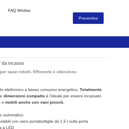
FAQ Minibar
Preventivo
7 da incasso
er spazi ridotti. Efficiente e silenzioso
to elettronico a basso consumo energetico
. Totalmente
ue
dimensioni compatte
è l'ideale per essere incassato
ie e
mobili anche con vani piccoli.
o automatico
golabili con vano portabottiglie da 1,5 l sulla porta
na a LED