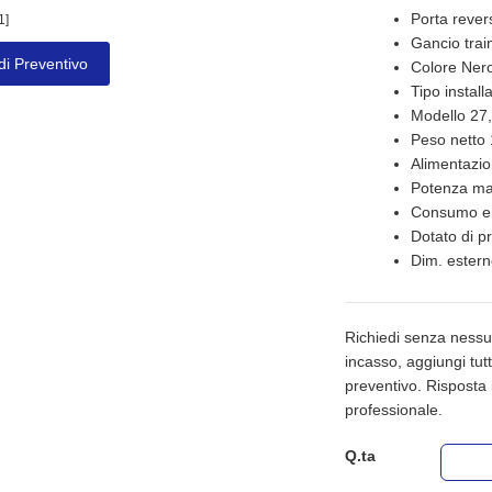
Porta revers
1]
Gancio trai
di Preventivo
Colore Ner
Tipo install
Modello 27,
Peso netto 
Alimentazio
Potenza max
Consumo en
Dotato di p
Dim. ester
Richiedi senza nessu
incasso, aggiungi tutti 
preventivo. Risposta 
professionale.
Q.ta