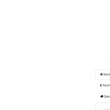
Gara
Perch
Sped