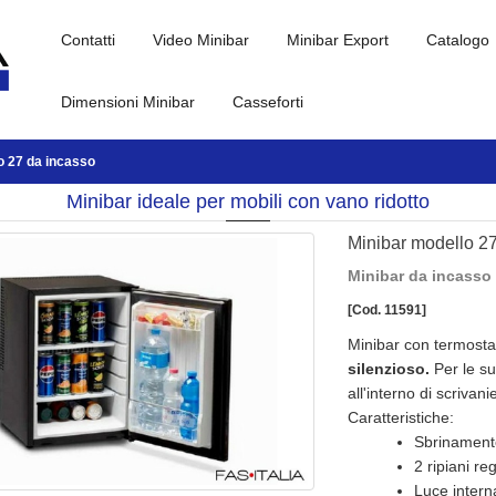
Contatti
Video Minibar
Minibar Export
Catalogo
Dimensioni Minibar
Casseforti
o 27 da incasso
Minibar ideale per mobili con vano ridotto
Minibar modello 2
Minibar da incasso p
[Cod. 11591]
Minibar con termosta
silenzioso.
Per le s
all'interno di scrivan
Caratteristiche:
Sbrinament
2 ripiani re
Luce inter