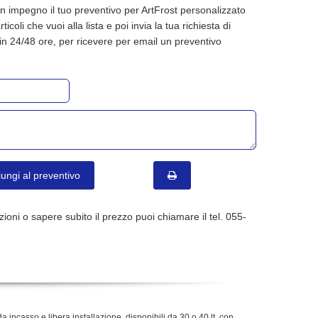
n impegno il tuo preventivo per ArtFrost personalizzato
rticoli che vuoi alla lista e poi invia la tua richiesta di
in 24/48 ore, per ricevere per email un preventivo
ungi al preventivo
ioni o sapere subito il prezzo puoi chiamare il tel. 055-
da incasso e libera installazione, disponibili da 30 o 40 lt, con