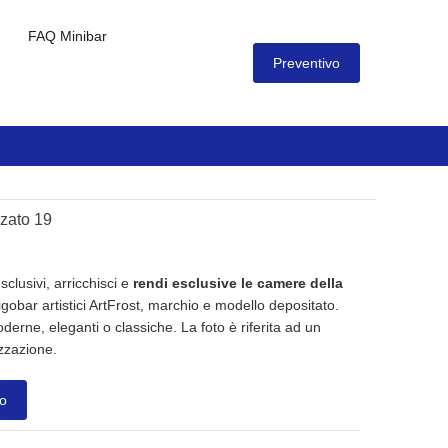
FAQ Minibar
Preventivo
zzato 19
sclusivi, arricchisci e
rendi esclusive le camere della
igobar artistici ArtFrost, marchio e modello depositato.
derne, eleganti o classiche. La foto è riferita ad un
zzazione.
o