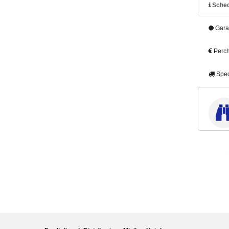
Sched
Gara
Perch
Sped