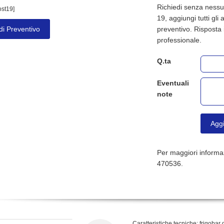
Richiedi senza nessu
ost19]
19, aggiungi tutti gli a
preventivo. Risposta 
di Preventivo
professionale.
Q.ta
Eventuali
note
Aggi
Per maggiori informaz
470536.
Caratteristiche tecniche: frigobar 